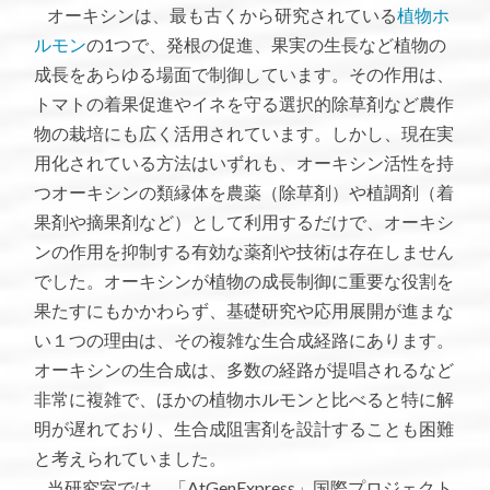
オーキシンは、最も古くから研究されている
植物ホ
ルモン
の1つで、発根の促進、果実の生長など植物の
成長をあらゆる場面で制御しています。その作用は、
トマトの着果促進やイネを守る選択的除草剤など農作
物の栽培にも広く活用されています。しかし、現在実
用化されている方法はいずれも、オーキシン活性を持
つオーキシンの類縁体を農薬（除草剤）や植調剤（着
果剤や摘果剤など）として利用するだけで、オーキシ
ンの作用を抑制する有効な薬剤や技術は存在しません
でした。オーキシンが植物の成長制御に重要な役割を
果たすにもかかわらず、基礎研究や応用展開が進まな
い１つの理由は、その複雑な生合成経路にあります。
オーキシンの生合成は、多数の経路が提唱されるなど
非常に複雑で、ほかの植物ホルモンと比べると特に解
明が遅れており、生合成阻害剤を設計することも困難
と考えられていました。
当研究室では、「AtGenExpress」国際プロジェクト