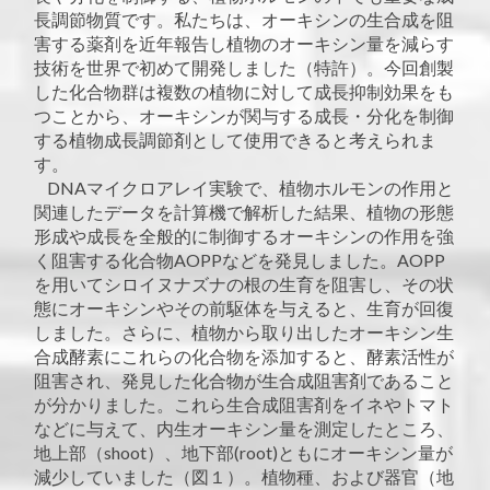
長調節物質です。私たちは、オーキシンの生合成を阻
害する薬剤を近年報告し植物のオーキシン量を減らす
技術を世界で初めて開発しました（特許）。今回創製
した化合物群は複数の植物に対して成長抑制効果をも
つことから、オーキシンが関与する成長・分化を制御
する植物成長調節剤として使用できると考えられま
す。
DNAマイクロアレイ実験で、植物ホルモンの作用と
関連したデータを計算機で解析した結果、植物の形態
形成や成長を全般的に制御するオーキシンの作用を強
く阻害する化合物AOPPなどを発見しました。AOPP
を用いてシロイヌナズナの根の生育を阻害し、その状
態にオーキシンやその前駆体を与えると、生育が回復
しました。さらに、植物から取り出したオーキシン生
合成酵素にこれらの化合物を添加すると、酵素活性が
阻害され、発見した化合物が生合成阻害剤であること
が分かりました。これら生合成阻害剤をイネやトマト
などに与えて、内生オーキシン量を測定したところ、
地上部（shoot）、地下部(root)ともにオーキシン量が
減少していました（図１）。植物種、および器官（地