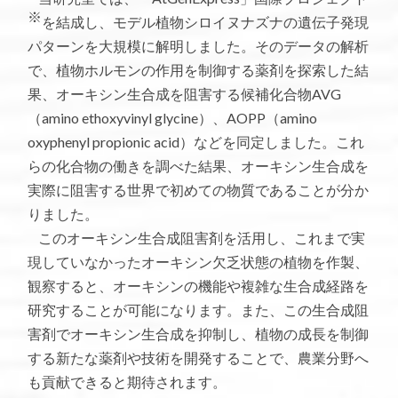
※
を結成し、モデル植物シロイヌナズナの遺伝子発現
パターンを大規模に解明しました。そのデータの解析
で、植物ホルモンの作用を制御する薬剤を探索した結
果、オーキシン生合成を阻害する候補化合物AVG
（amino ethoxyvinyl glycine）、AOPP（amino
oxyphenyl propionic acid）などを同定しました。これ
らの化合物の働きを調べた結果、オーキシン生合成を
実際に阻害する世界で初めての物質であることが分か
りました。
このオーキシン生合成阻害剤を活用し、これまで実
現していなかったオーキシン欠乏状態の植物を作製、
観察すると、オーキシンの機能や複雑な生合成経路を
研究することが可能になります。また、この生合成阻
害剤でオーキシン生合成を抑制し、植物の成長を制御
する新たな薬剤や技術を開発することで、農業分野へ
も貢献できると期待されます。