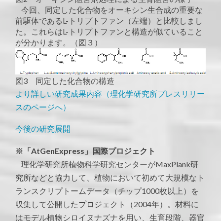
今回、同定した化合物をオーキシン生合成の重要な
前駆体であるL-トリプトファン（左端）と比較しまし
た。これらはL-トリプトファンと構造が似ていること
が分かります。（図３）
図3 同定した化合物の構造
より詳しい研究成果内容（理化学研究所プレスリリー
スのページへ）
今後の研究展開
※「AtGenExpress」国際プロジェクト
理化学研究所植物科学研究センターがMaxPlank研
究所などと協力して、植物において初めて大規模なト
ランスクリプトームデータ（チップ1000枚以上）を
収集して公開したプロジェクト（2004年）。材料に
はモデル植物シロイヌナズナを用い、生育段階、器官