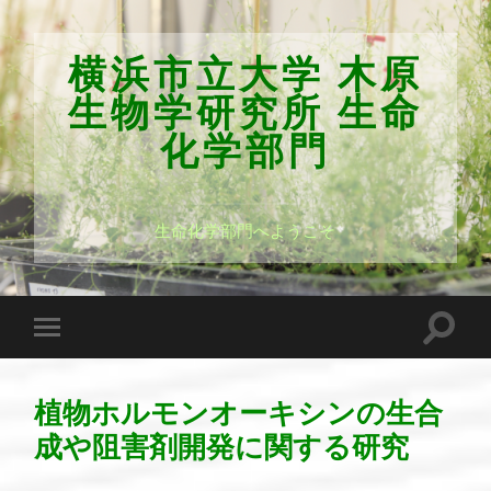
横浜市立大学 木原
生物学研究所 生命
化学部門
生命化学部門へようこそ
植物ホルモンオーキシンの生合
成や阻害剤開発に関する研究