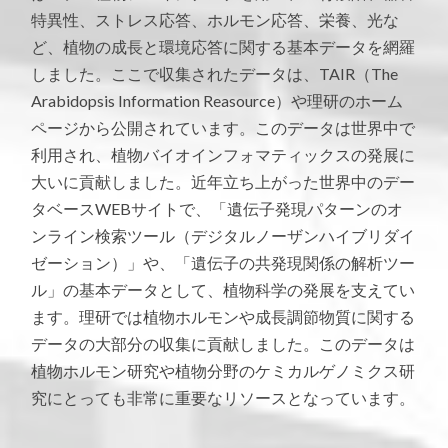
特異性、ストレス応答、ホルモン応答、栄養、光な
ど、植物の成長と環境応答に関する基本データを網羅
しました。ここで収集されたデータは、TAIR（The
Arabidopsis Information Reasource）や理研のホーム
ページから公開されています。このデータは世界中で
利用され、植物バイオインフォマティックスの発展に
大いに貢献しました。近年立ち上がった世界中のデー
タベースWEBサイトで、「遺伝子発現パターンのオ
ンライン検索ツール（デジタルノーザンハイブリダイ
ゼーション）」や、「遺伝子の共発現関係の解析ツー
ル」の基本データとして、植物科学の発展を支えてい
ます。理研では植物ホルモンや成長調節物質に関する
データの大部分の収集に貢献しました。このデータは
植物ホルモン研究や植物分野のケミカルゲノミクス研
究にとっても非常に重要なリソースとなっています。